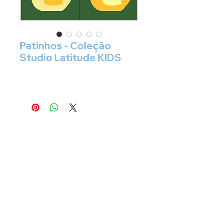
Patinhos - Coleção
Studio Latitude KIDS
siga nosso instagram:
@studio.latitude.ladrilho
orçamento
direto via
whatsapp chat
+
55 11 9.3456-3752
STUDIO LATITUDE LADRILHO LTDA - CNPJ
35.708.275
/0001-69
São Paulo - SP - BRASIL