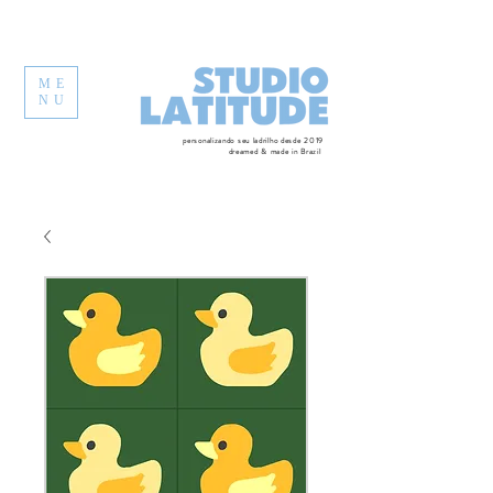
ME
NU
personalizando seu ladrilho desde 2019
dreamed & made in Brazil