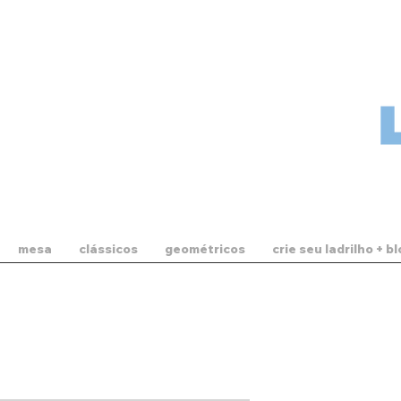
mesa
clássicos
geométricos
crie seu ladrilho + b