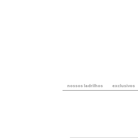
nossos ladrilhos
exclusivos