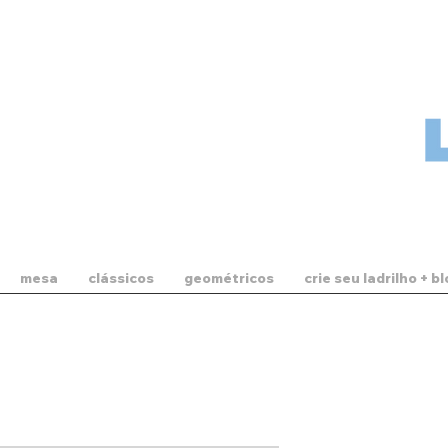
mesa
clássicos
geométricos
crie seu ladrilho + b