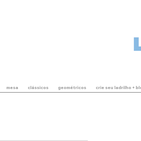
mesa
clássicos
geométricos
crie seu ladrilho + b