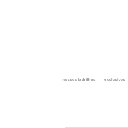
nossos ladrilhos
exclusivos