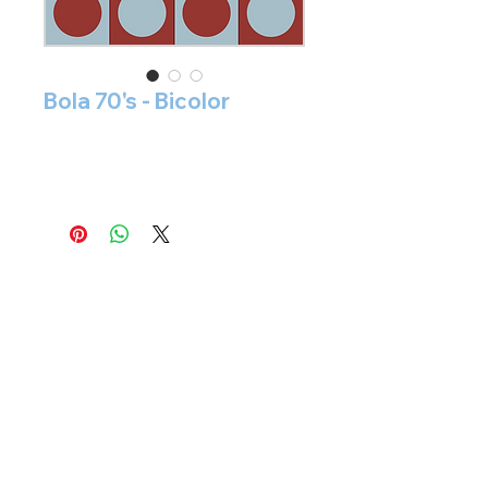
Bola 70's - Bicolor
siga nosso instagram:
@studio.latitude.ladrilho
orçamento
direto via
whatsapp chat
+
55 11 9.3456-3752
STUDIO LATITUDE LADRILHO LTDA - CNPJ
35.708.275
/0001-69
São Paulo - SP - BRASIL