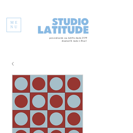
ME
NU
personalizando seu ladrilho desde 2019
dreamed & made in Brazil