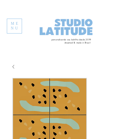
ME
NU
personalizando seu ladrilho desde 2019
dreamed & made in Brazil