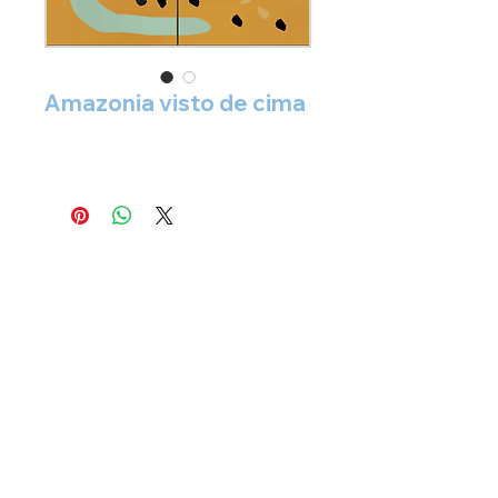
Amazonia visto de cima
siga nosso instagram:
@studio.latitude.ladrilho
orçamento
direto via
whatsapp chat
+
55 11 9.3456-3752
STUDIO LATITUDE LADRILHO LTDA - CNPJ
35.708.275
/0001-69
São Paulo - SP - BRASIL