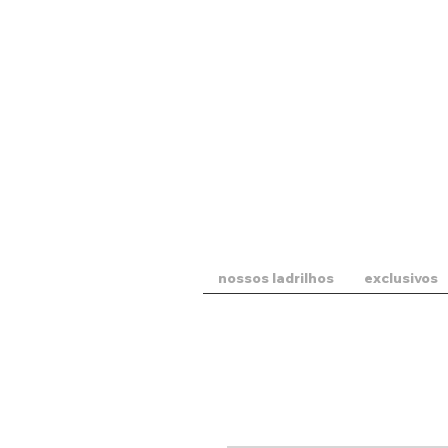
nossos ladrilhos
exclusivos