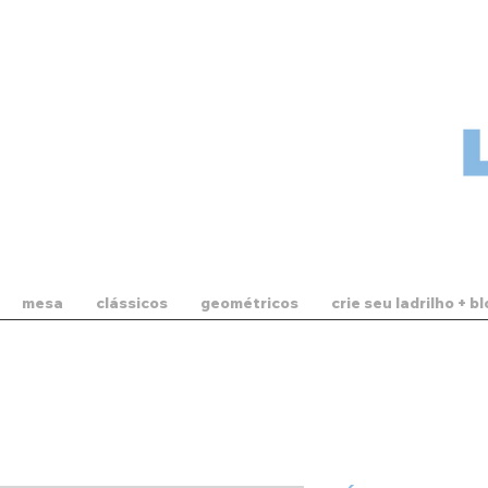
mesa
clássicos
geométricos
crie seu ladrilho + b