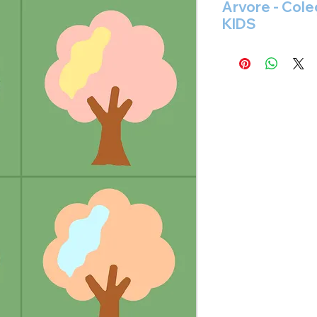
Árvore - Cole
KIDS